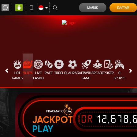
MASUK
DAFTAR
HOT
SLOTS
LIVE
RACE
TOGEL
OLAHRAGA
CRASH
ARCADE
POKER
E-
SABUN
GAMES
CASINO
GAME
SPORTS
AYAM
IDR
12,678,
JACKPOT
PLAY