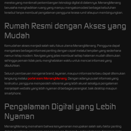
mereka yang menikmati perkembangan teknologi digital di dalamnya. MenangMenang
berusaha menghadirkan ruang yang mampu mengakomodasi berbagai kebutuhan
tersebut tanpa membuat pengalaman pengguna terasa rumit ataupun membingungkan.
Rumah Resmi dengan Akses yang
Mudah
Kemudahan akses menjadi salah satu fokus utama MenangMenang. Pengguna dapat
mengakses berbagai informasi penting dengan cepat melalui tampilan yang sederhana
namun tetap modern. Navigasi yang jelas membuat setiap halaman mudah ditemukan
sehingga pemain tidak perlu menghabiskan waktu untuk mencari informasi yang
dibutuhkan.
Seluruh pembaruan mengenai brand, layanan, maupun informasi terbaru dapat ditemukan
langsung melalui
portal resmi MenangMenang
. Dengan adanya pusat informasi yang
terstruktur, pengguna memperoleh referensi yang lebih akurat sekaligus pengalaman
menjelajah website yang lebih nyaman di berbagai perangkat, baik desktop maupun
smartphone.
Pengalaman Digital yang Lebih
Nyaman
MenangMenang memahami bahwa kenyamanan merupakan salah satu faktor penting