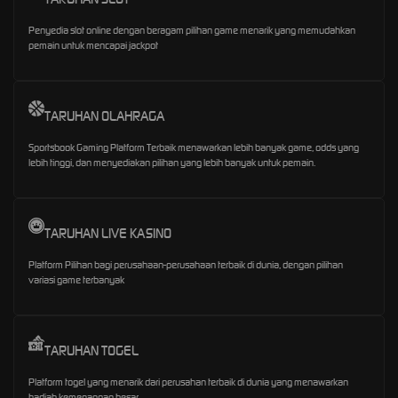
Penyedia slot online dengan beragam pilihan game menarik yang memudahkan
pemain untuk mencapai jackpot
TARUHAN OLAHRAGA
Sportsbook Gaming Platform Terbaik menawarkan lebih banyak game, odds yang
lebih tinggi, dan menyediakan pilihan yang lebih banyak untuk pemain.
TARUHAN LIVE KASINO
Platform Pilihan bagi perusahaan-perusahaan terbaik di dunia, dengan pilihan
variasi game terbanyak
TARUHAN TOGEL
Platform togel yang menarik dari perusahan terbaik di dunia yang menawarkan
hadiah kemenangan besar