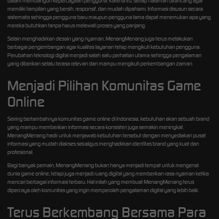
dalam membangun kepercayaan pengguna. Karena itu, setiap halaman dirancang agar
memiliki tampilan yang bersih, responsif, dan mudah dipahami. Informasi disusun secara
sistematis sehingga pengguna baru maupun pengguna lama dapat menemukan apa yang
mereka butuhkan tanpa harus melewati proses yang panjang.
Selain menghadirkan desain yang nyaman, MenangMenang juga terus melakukan
berbagai pengembangan agar kualitas layanan tetap mengikuti kebutuhan pengguna.
Perubahan teknologi digital menjadi salah satu perhatian utama sehingga pengalaman
yang diberikan selalu terasa relevan dan mampu mengikuti perkembangan zaman.
Menjadi Pilihan Komunitas Game
Online
Seiring bertambahnya komunitas game online di Indonesia, kebutuhan akan sebuah brand
yang mampu memberikan informasi secara konsisten juga semakin meningkat.
MenangMenang hadir untuk menjawab kebutuhan tersebut dengan menyediakan pusat
informasi yang mudah diakses sekaligus menghadirkan identitas brand yang kuat dan
profesional.
Bagi banyak pemain, MenangMenang bukan hanya menjadi tempat untuk mengenal
dunia game online, tetapi juga menjadi ruang digital yang memberikan rasa nyaman ketika
mencari berbagai informasi terbaru. Hal inilah yang membuat MenangMenang terus
dipercaya oleh komunitas yang ingin memperoleh pengalaman digital yang lebih baik.
Terus Berkembang Bersama Para