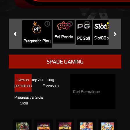
i
i
i
i
i
Facha
Fat Panda
Slot88 x PP
PG Soft
Pragmatic Play
SPADE GAMING
Semua
Top 20
Buy
permainan
Freenspin
Progressive
Slots
Slots