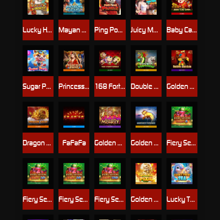
Lucky Horse
Mayan Gems
Ping Pong Panda
Juicy Market
Baby Cai Shen
Sugar Party
Princess Wang
168 Fortunes
Double Fortune
Golden Chicken
Dragon Gold
FaFaFa
Golden Monkey
Golden Whale
Fiery Sevens Hot 5
Fiery Sevens Hot 20
Fiery Sevens Hot 50
Fiery Sevens Hot 100
Golden Pixiu
Lucky Twin Sea