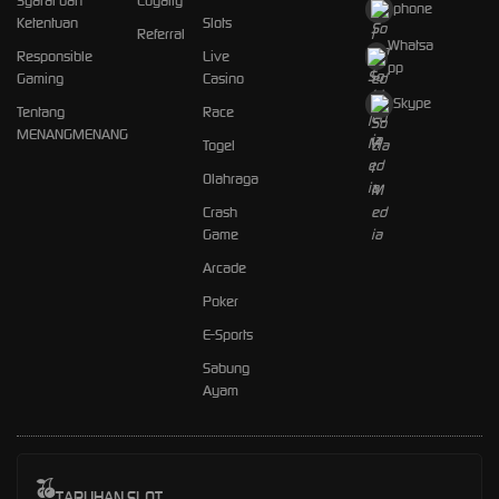
Syarat dan
Loyalty
phone
Ketentuan
Slots
Referral
Whatsa
Responsible
Live
pp
Gaming
Casino
Skype
Tentang
Race
MENANGMENANG
Togel
Olahraga
Crash
Game
Arcade
Poker
E-Sports
Sabung
Ayam
TARUHAN SLOT