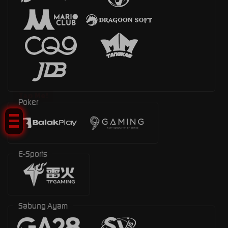
Tap Me!
Poker
E-Sports
Sabung Ayam