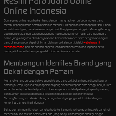
Resmi Para Juara Game
Online Indonesia
Dunia game online terus berkembang dengan menghadirkan berbagai inovasi yang
membuat pengalaman bermain semakin menarik. Di tengah perkembangan tersebut, hadir
sebuah brand yang membawa semangat positif bagi para pemain, yaitu MenangMenang.
Lebih dari sekadar nama, MenangMenang hadir sebagai rumah resmi para juara game
online yang mengutamakan kenyamanan, kemudahan akses, serta pengalaman digital
yang dirancang agar dapat dinikmati oleh semua kalangan. Melalui
website resmi
MenangMenang
, pemain dapat mengenal lebih dekat identitas brand, layanan, serta
berbagai informasi terbaru yang selalu diperbarui secara berkala.
Membangun Identitas Brand yang
Dekat dengan Pemain
MenangMenang percaya bahwa sebuah brand yang baik bukan hanya dikenal karena
namanya, tetapi juga karena pengalaman yang diberikan kepada para penggunanya. Oleh
sebab itu, setiap bagian dari platform dirancang agar mudah dipahami, ringan digunakan,
dan nyaman diakses kapan saja. Filosofi tersebut menjadi alasan mengapa
MenangMenang terus berkembang sebagai brand yang ingin selalu dekat dengan
komunitas game online Indonesia.
Setiap pemain memiliki tujuan yang berbeda ketika menikmati game online. Ada yang ingin
mencari hiburan setelah beraktivitas, ada yang menyukai tantangan strategi, hingga