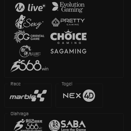
Race
Togel
Olahraga