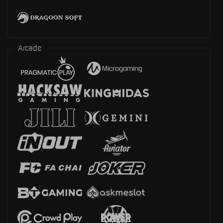
Arcade