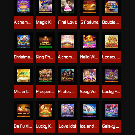
Alchemy Quest Level Up
Magic Kitty
First Love
5 Fortune
Double Flame
Christmas Miracles
King Pharaoh
Alchemy Quest Jackpot
Hallo Win Party
Legacy of Ramakien
Mister Cashmore
Prosperity Gods
Pirates Gold Rush
Sexy Vegas
Lucky Feng Shui
Da Fu Xiao Fu
Lucky Koi Exclusive
Love Idol
Iceland SA
Galaxy Guardian