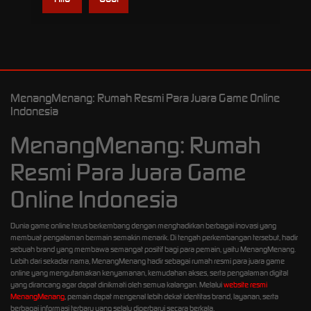
MenangMenang: Rumah Resmi Para Juara Game Online
Indonesia
MenangMenang: Rumah
Resmi Para Juara Game
Online Indonesia
Dunia game online terus berkembang dengan menghadirkan berbagai inovasi yang
membuat pengalaman bermain semakin menarik. Di tengah perkembangan tersebut, hadir
sebuah brand yang membawa semangat positif bagi para pemain, yaitu MenangMenang.
Lebih dari sekadar nama, MenangMenang hadir sebagai rumah resmi para juara game
online yang mengutamakan kenyamanan, kemudahan akses, serta pengalaman digital
yang dirancang agar dapat dinikmati oleh semua kalangan. Melalui
website resmi
MenangMenang
, pemain dapat mengenal lebih dekat identitas brand, layanan, serta
berbagai informasi terbaru yang selalu diperbarui secara berkala.