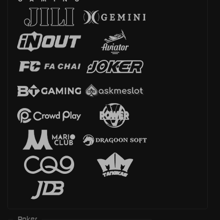
Poker