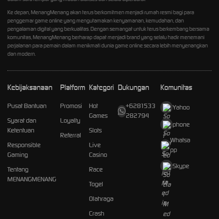
Ke depan, MenangMenang akan terus berkomitmen menjadi rumah resmi bagi para
penggemar game online yang mengutamakan kenyamanan, kemudahan, dan
pengalaman digital yang berkualitas. Dengan semangat untuk terus berkembang bersama
komunitas, MenangMenang berharap dapat menjadi brand yang selalu hadir menemani
perjalanan para pemain dalam menikmati dunia game online secara lebih menyenangkan
dan modern.
Kebijaksanaan
Platform
Kategori
Dukungan
Komunitas
Pusat Bantuan
Promosi
Hot
+6281533
Yahoo
Games
282794
Syarat dan
Loyalty
phone
Ketentuan
Slots
Referral
Whatsa
Responsible
Live
pp
Gaming
Casino
Skype
Tentang
Race
MENANGMENANG
Togel
Olahraga
Crash