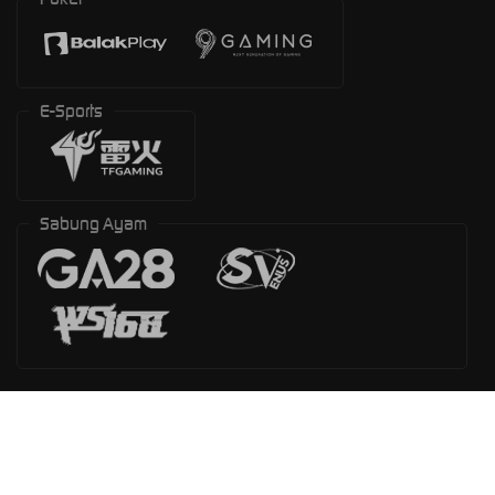
E-Sports
Sabung Ayam