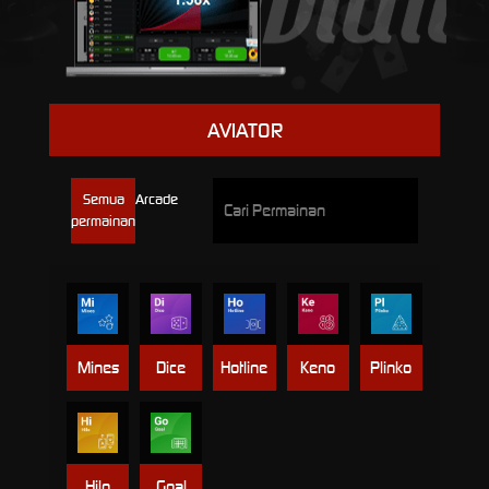
AVIATOR
Semua
Arcade
permainan
Mines
Dice
Hotline
Keno
Plinko
Hilo
Goal