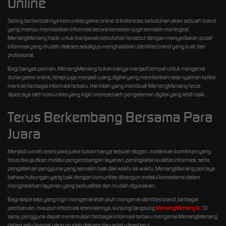
Online
Seiring bertambahnya komunitas game online di Indonesia, kebutuhan akan sebuah brand
yang mampu memberikan informasi secara konsisten juga semakin meningkat.
MenangMenang hadir untuk menjawab kebutuhan tersebut dengan menyediakan pusat
informasi yang mudah diakses sekaligus menghadirkan identitas brand yang kuat dan
profesional.
Bagi banyak pemain, MenangMenang bukan hanya menjadi tempat untuk mengenal
dunia game online, tetapi juga menjadi ruang digital yang memberikan rasa nyaman ketika
mencari berbagai informasi terbaru. Hal inilah yang membuat MenangMenang terus
dipercaya oleh komunitas yang ingin memperoleh pengalaman digital yang lebih baik.
Terus Berkembang Bersama Para
Juara
Menjadi rumah resmi para juara bukan hanya sebuah slogan, melainkan komitmen yang
terus diwujudkan melalui pengembangan layanan, peningkatan kualitas informasi, serta
pengalaman pengguna yang semakin baik dari waktu ke waktu. MenangMenang percaya
bahwa hubungan yang baik dengan komunitas dibangun melalui konsistensi dalam
menghadirkan layanan yang berkualitas dan mudah digunakan.
Bagi siapa saja yang ingin mengenal lebih jauh mengenai identitas brand, berbagai
pembaruan, maupun informasi resmi lainnya, kunjungi langsung
MenangMenang.llc
. Di
sana, pengguna dapat menemukan berbagai informasi terbaru mengenai MenangMenang
dalam satu tempat yang mudah diakses dan selalu diperbarui.