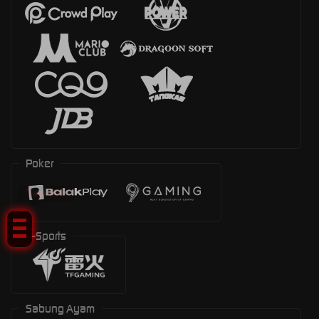
Poker
Tap Me!
E-Sports
Sabung Ayam