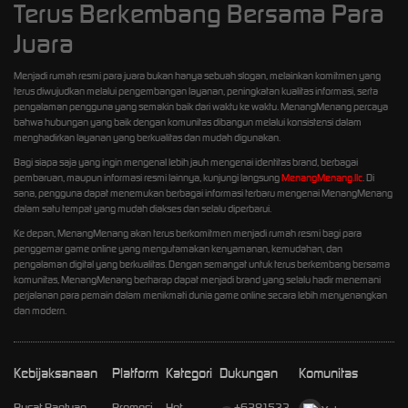
Terus Berkembang Bersama Para
Juara
Menjadi rumah resmi para juara bukan hanya sebuah slogan, melainkan komitmen yang
terus diwujudkan melalui pengembangan layanan, peningkatan kualitas informasi, serta
pengalaman pengguna yang semakin baik dari waktu ke waktu. MenangMenang percaya
bahwa hubungan yang baik dengan komunitas dibangun melalui konsistensi dalam
menghadirkan layanan yang berkualitas dan mudah digunakan.
Bagi siapa saja yang ingin mengenal lebih jauh mengenai identitas brand, berbagai
pembaruan, maupun informasi resmi lainnya, kunjungi langsung
MenangMenang.llc
. Di
sana, pengguna dapat menemukan berbagai informasi terbaru mengenai MenangMenang
dalam satu tempat yang mudah diakses dan selalu diperbarui.
Ke depan, MenangMenang akan terus berkomitmen menjadi rumah resmi bagi para
penggemar game online yang mengutamakan kenyamanan, kemudahan, dan
pengalaman digital yang berkualitas. Dengan semangat untuk terus berkembang bersama
komunitas, MenangMenang berharap dapat menjadi brand yang selalu hadir menemani
perjalanan para pemain dalam menikmati dunia game online secara lebih menyenangkan
dan modern.
Kebijaksanaan
Platform
Kategori
Dukungan
Komunitas
Pusat Bantuan
Promosi
Hot
+6281533