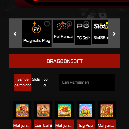
i
i
i
i
i
Facha
Fat Panda
Slot88 x PP
PG Soft
Pragmatic Play
DRAGOONSOFT
Semua
Slots
Top
permainan
20
Mahjong Win
Coin Cat 2
Mahjong Win 2
Toy Pop
Mahjong Win 3