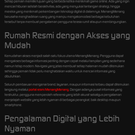
Setiap pemain memiliki tujuan yang berbeda ketika menikmati game online. Ada yang ingin
mencari hiburan setelah beraktivitas, ada yang menyukai tantangan strategi, hingga
mereka yang menikmati perkembangan teknologi digital di dalamnya. MenangMenang
berusaha menghadirkan ruang yang mampu mengakomodasi berbagai kebutuhan
tersebut tanpa membuat pengalaman pengguna terasa rumit ataupun membingungkan.
Rumah Resmi dengan Akses yang
Mudah
Kemudahan akses menjadi salah satu fokus utama MenangMenang. Pengguna dapat
mengakses berbagai informasi penting dengan cepat melalui tampilan yang sederhana
namun tetap modern. Navigasi yang jelas membuat setiap halaman mudah ditemukan
sehingga pemain tidak perlu menghabiskan waktu untuk mencari informasi yang
dibutuhkan.
Seluruh pembaruan mengenai brand, layanan, maupun informasi terbaru dapat ditemukan
langsung melalui
portal resmi MenangMenang
. Dengan adanya pusat informasi yang
terstruktur, pengguna memperoleh referensi yang lebih akurat sekaligus pengalaman
menjelajah website yang lebih nyaman di berbagai perangkat, baik desktop maupun
smartphone.
Pengalaman Digital yang Lebih
Nyaman