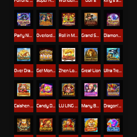
Fortune Twins
Super Hoo Hey How
Wonderful Christmas
Golf 2
King's Sword
Party Night
Overlord & Concubine
Roll in Money
Grand Sheriff
Diamond Mogul
Over Dragon's Gate
Get Money
Zhen Long Ju Bao
Great Lion
Ultra Treasure
Caishen Coming
Candy Dynasty
LU LING QI
Many Beauties
Dragon's Treasure