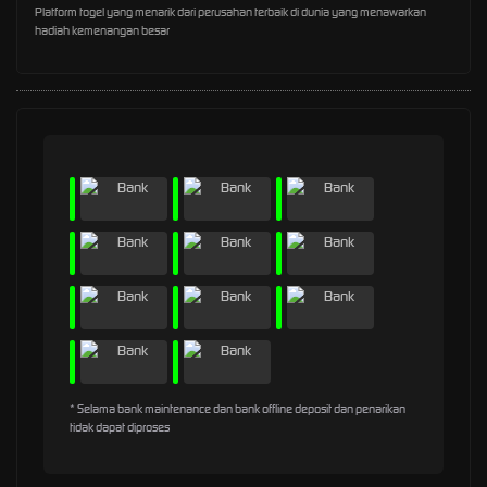
Platform togel yang menarik dari perusahan terbaik di dunia yang menawarkan
hadiah kemenangan besar
* Selama bank maintenance dan bank offline deposit dan penarikan
tidak dapat diproses