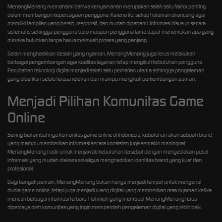
MenangMenang memahami bahwa kenyamanan merupakan salah satu faktor penting
dalam membangun kepercayaan pengguna. Karena itu, setiap halaman dirancang agar
memiliki tampilan yang bersih, responsif, dan mudah dipahami. Informasi disusun secara
sistematis sehingga pengguna baru maupun pengguna lama dapat menemukan apa yang
mereka butuhkan tanpa harus melewati proses yang panjang.
Selain menghadirkan desain yang nyaman, MenangMenang juga terus melakukan
berbagai pengembangan agar kualitas layanan tetap mengikuti kebutuhan pengguna.
Perubahan teknologi digital menjadi salah satu perhatian utama sehingga pengalaman
yang diberikan selalu terasa relevan dan mampu mengikuti perkembangan zaman.
Menjadi Pilihan Komunitas Game
Online
Seiring bertambahnya komunitas game online di Indonesia, kebutuhan akan sebuah brand
yang mampu memberikan informasi secara konsisten juga semakin meningkat.
MenangMenang hadir untuk menjawab kebutuhan tersebut dengan menyediakan pusat
informasi yang mudah diakses sekaligus menghadirkan identitas brand yang kuat dan
profesional.
Bagi banyak pemain, MenangMenang bukan hanya menjadi tempat untuk mengenal
dunia game online, tetapi juga menjadi ruang digital yang memberikan rasa nyaman ketika
mencari berbagai informasi terbaru. Hal inilah yang membuat MenangMenang terus
dipercaya oleh komunitas yang ingin memperoleh pengalaman digital yang lebih baik.