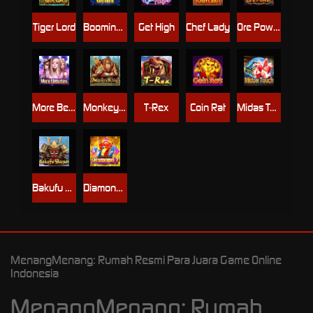
Tiger Lord
Booming Gems
Get High
Chef Lady
Ore Power
More Beauties
Monkey King
T-Rex
Coin Rat
Midas Touch
Bakufu Shogun
Diamond 7
MenangMenang: Rumah Resmi Para Juara Game Online
Indonesia
MenangMenang: Rumah