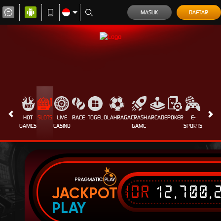
MASUK
DAFTAR
HOT
SLOTS
LIVE
RACE
TOGEL
OLAHRAGA
CRASH
ARCADE
POKER
E-
SABUN
GAMES
CASINO
GAME
SPORTS
AYAM
IDR
12,700,
JACKPOT
PLAY