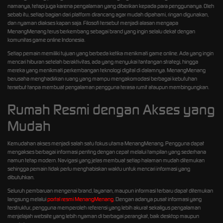
namanya, tetapi juga karena pengalaman yang diberikan kepada para penggunanya. Oleh
sebab itu, setiap bagian dari platform dirancang agar mudah dipahami, ringan digunakan,
dan nyaman diakses kapan saja. Filosofi tersebut menjadi alasan mengapa
MenangMenang terus berkembang sebagai brand yang ingin selalu dekat dengan
komunitas game online Indonesia.
Setiap pemain memiliki tujuan yang berbeda ketika menikmati game online. Ada yang ingin
mencari hiburan setelah beraktivitas, ada yang menyukai tantangan strategi, hingga
mereka yang menikmati perkembangan teknologi digital di dalamnya. MenangMenang
berusaha menghadirkan ruang yang mampu mengakomodasi berbagai kebutuhan
tersebut tanpa membuat pengalaman pengguna terasa rumit ataupun membingungkan.
Rumah Resmi dengan Akses yang
Mudah
Kemudahan akses menjadi salah satu fokus utama MenangMenang. Pengguna dapat
mengakses berbagai informasi penting dengan cepat melalui tampilan yang sederhana
namun tetap modern. Navigasi yang jelas membuat setiap halaman mudah ditemukan
sehingga pemain tidak perlu menghabiskan waktu untuk mencari informasi yang
dibutuhkan.
Seluruh pembaruan mengenai brand, layanan, maupun informasi terbaru dapat ditemukan
langsung melalui
portal resmi MenangMenang
. Dengan adanya pusat informasi yang
terstruktur, pengguna memperoleh referensi yang lebih akurat sekaligus pengalaman
menjelajah website yang lebih nyaman di berbagai perangkat, baik desktop maupun