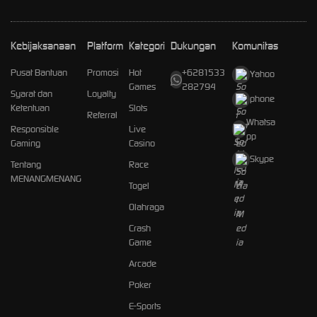
Kebijaksanaan
Platform
Kategori
Dukungan
Komunitas
Pusat Bantuan
Promosi
Hot
+6281533
Yahoo
Games
282794
Syarat dan
Loyalty
phone
Ketentuan
Slots
Referral
Whatsa
Responsible
Live
pp
Gaming
Casino
Skype
Tentang
Race
MENANGMENANG
Togel
Olahraga
Crash
Game
Arcade
Poker
E-Sports