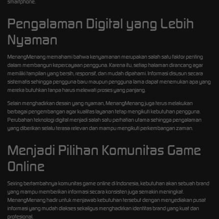
smartphone.
Pengalaman Digital yang Lebih
Nyaman
MenangMenang memahami bahwa kenyamanan merupakan salah satu faktor penting
dalam membangun kepercayaan pengguna. Karena itu, setiap halaman dirancang agar
memiliki tampilan yang bersih, responsif, dan mudah dipahami. Informasi disusun secara
sistematis sehingga pengguna baru maupun pengguna lama dapat menemukan apa yang
mereka butuhkan tanpa harus melewati proses yang panjang.
Selain menghadirkan desain yang nyaman, MenangMenang juga terus melakukan
berbagai pengembangan agar kualitas layanan tetap mengikuti kebutuhan pengguna.
Perubahan teknologi digital menjadi salah satu perhatian utama sehingga pengalaman
yang diberikan selalu terasa relevan dan mampu mengikuti perkembangan zaman.
Menjadi Pilihan Komunitas Game
Online
Seiring bertambahnya komunitas game online di Indonesia, kebutuhan akan sebuah brand
yang mampu memberikan informasi secara konsisten juga semakin meningkat.
MenangMenang hadir untuk menjawab kebutuhan tersebut dengan menyediakan pusat
informasi yang mudah diakses sekaligus menghadirkan identitas brand yang kuat dan
profesional.