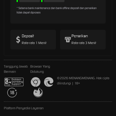
* Selama bank maintenance dan bank offline deposit dan penarikan
tidak dapat diproses
Deposit
Penarikan
Rata-rata 1 Menit
Rata-rata 3 Menit
Tanggung Jawab
Browser Yang
Bermain
Didukung
©2026 MENANGMENANG. Hak cipta
dilindungi | 18+
Platform Penyedia Layanan