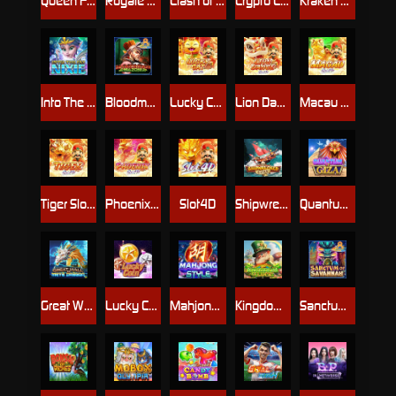
Queen Femida 2
Royale Ace
Clash of Olympus
Crypto Coin
Kraken Queen
Into The Fay: Nixie
Bloodmoon Amazonia
Lucky Cat Slot4D
Lion Dance Slot4D
Macau Slot4D
Tiger Slot4D
Phoenix Slot4D
Slot4D
Shipwrecked Riches
Quantum Of Giza
Great Wall of Meta Dragon
Lucky Coins
Mahjong Style
Kingdom of Luck
Sanctum Of Savanah