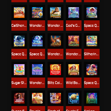
CaiShen Mega Fortune
Wonders of Machu Picchu
Wonder of Hanging Garden
God's Gambit: Poseidon
Space Quest: Earth
Space Quest: Moon
Space Quest: Neptune
Wonders of Colosseum
Wonders of Grand Canyon
Slithering Riches
Sugar Strike
Wonders of Taj Mahal
Blitz Coin: Hold & Win
Wild Bounty Queen
Space Quest: Mars