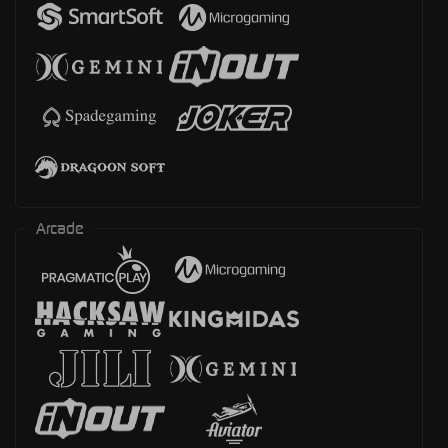
Arcade