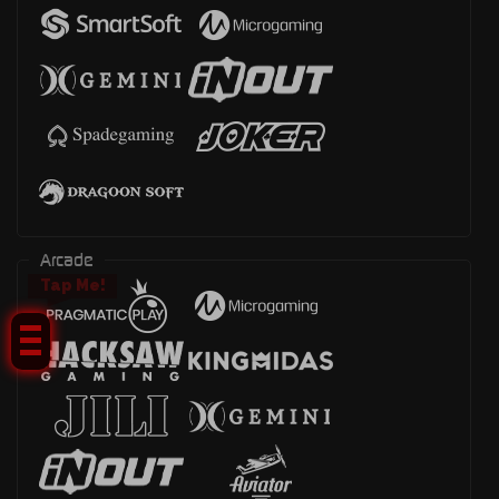
Arcade
Tap Me!