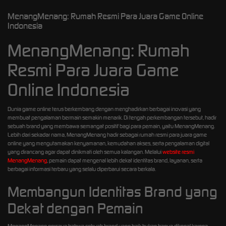
MenangMenang: Rumah Resmi Para Juara Game Online
Indonesia
MenangMenang: Rumah
Resmi Para Juara Game
Online Indonesia
Dunia game online terus berkembang dengan menghadirkan berbagai inovasi yang
membuat pengalaman bermain semakin menarik. Di tengah perkembangan tersebut, hadir
sebuah brand yang membawa semangat positif bagi para pemain, yaitu MenangMenang.
Lebih dari sekadar nama, MenangMenang hadir sebagai rumah resmi para juara game
online yang mengutamakan kenyamanan, kemudahan akses, serta pengalaman digital
yang dirancang agar dapat dinikmati oleh semua kalangan. Melalui
website resmi
MenangMenang
, pemain dapat mengenal lebih dekat identitas brand, layanan, serta
berbagai informasi terbaru yang selalu diperbarui secara berkala.
Membangun Identitas Brand yang
Dekat dengan Pemain
MenangMenang percaya bahwa sebuah brand yang baik bukan hanya dikenal karena