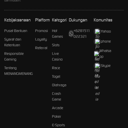
dan modern.
Kebijaksanaan
Platform
Kategori
Dukungan
Komunitas
Pusat Bantuan
Promosi
Hot
+6281511
Yahoo
Games
022321
Syarat dan
Loyalty
phone
Ketentuan
Slots
Referral
Whatsa
Responsible
Live
pp
Gaming
Casino
Skype
Tentang
Race
MENANGMENANG
Togel
Olahraga
Crash
Game
Arcade
Poker
E-Sports